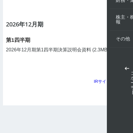
財務・
株主・
報
2026年12月期
その他
第1四半期
2026年12月期第1四半期決算説明会資料
(2.3MB)
IRサイトについて