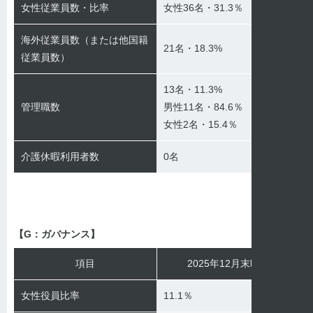
女性従業員数・比率
女性36名・31.3％
海外従業員数（または他国籍
21名・18.3%
従業員数）
13名・11.3%
管理職数
男性11名・84.6％
女性2名・15.4％
介護休暇利用者数
0名
【G：ガバナンス】‍
項目
2025年12月末時点
女性役員比率
11.1％