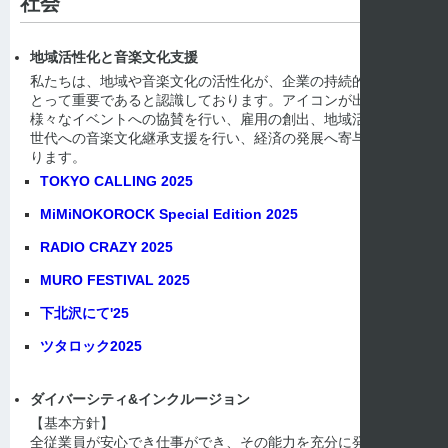
社会
地域活性化と音楽文化支援
私たちは、地域や音楽文化の活性化が、企業の持続的な発展に
とって重要であると認識しております。アイコンが出演する
様々なイベントへの協賛を行い、雇用の創出、地域活性化、次
世代への音楽文化継承支援を行い、経済の発展へ寄与してまい
ります。
TOKYO CALLING 2025
MiMiNOKOROCK Special Edition 2025
RADIO CRAZY 2025
MURO FESTIVAL 2025
下北沢にて'25
ツタロック2025
ダイバーシティ&インクルージョン
【基本方針】
全従業員が安心でき仕事ができ、その能力を充分に発揮でき