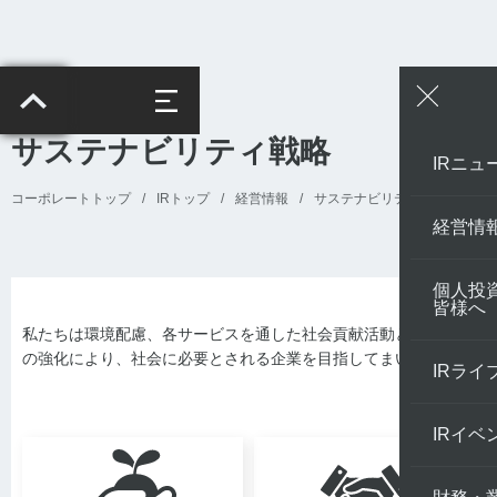
サステナビリティ戦略
IRニュ
コーポレートトップ
/
IRトップ
/
経営情報
/
サステナビリティ戦略
経営情
個人投
皆様へ
私たちは環境配慮、各サービスを通した社会貢献活動と人的資本
の強化により、社会に必要とされる企業を目指してまいります。
IRライ
IRイベ