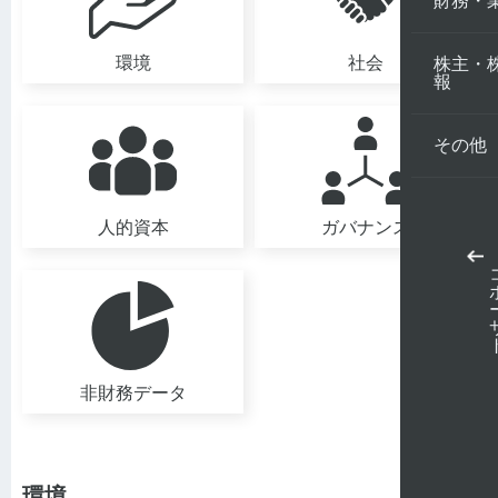
財務・
環境
社会
株主・
報
その他
人的資本
ガバナンス
非財務データ
環境